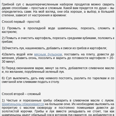
Грибной суп с вышеперечисленным набором продуктов можно сварить
двумя способами – простым и сложным. Какой вам придется по душе – вы
определитесь сами. На мой взгляд, они оба хороши, а выбор, в большей
степени, зависит от настроения и времени:
Способ первый - простой:
1) Промыть в прохладной воде шампиньоны, порезать, сложить в
кастрюлю;
2) Помыть и очистить картофель, порезать средними кубиками, положить к
грибам;
3)Очистить лук, нашинковать, добавить к смеси из грибов и картофеля;
4)Залить водой или
мясным бульоном
, поставить на плиту, довести до
кипения, убавить огонь, посолить и варить до готовности картофеля ≈ 20-
30 минут.
5) Перед окончанием варки, минут за пять, добавляется сливочное масло
и, по желанию, порубленный зеленый лук.
6) Суп выключить, дать ему немного постоять, разлить по тарелкам и со
сметаной или сливками подать к столу.
Способ второй – сложный
1) Чистые и порезанные грибы обжарить в сливочном масле с луком.
Шампиньоны обжариваются
на большом огне. Их необходимо выложить на
прогретую с маслом сковороду и постоянно помешивая довести до
золотистой корочки. Грибы и лук вместе укладывать не стоит, так как
шампиньоны дадут обильный сок в котором лук сварится, он добавляется в