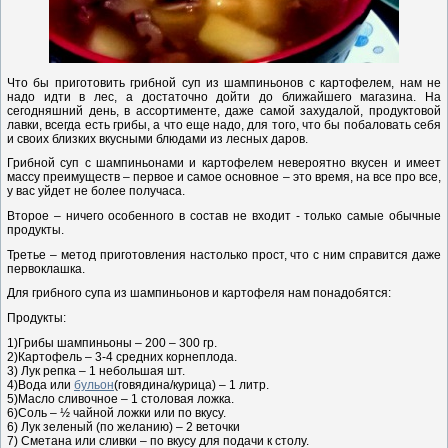
Что бы приготовить грибной суп из шампиньонов с картофелем, нам не
надо идти в лес, а достаточно дойти до ближайшего магазина. На
сегодняшний день, в ассортименте, даже самой захудалой, продуктовой
лавки, всегда есть грибы, а что еще надо, для того, что бы побаловать себя
и своих близких вкусными блюдами из лесных даров.
Грибной суп с шампиньонами и картофелем невероятно вкусен и имеет
массу преимуществ – первое и самое основное – это время, на все про все,
у вас уйдет не более получаса.
Второе – ничего особенного в состав не входит - только самые обычные
продукты.
Третье – метод приготовления настолько прост, что с ним справится даже
первоклашка.
Для грибного супа из шампиньонов и картофеля нам понадобятся:
Продукты:
1)Грибы шампиньоны – 200 – 300 гр.
2)Картофель – 3-4 средних корнеплода.
3) Лук репка – 1 небольшая шт.
4)Вода или
бульон
(говядина/курица) – 1 литр.
5)Масло сливочное – 1 столовая ложка.
6)Соль – ½ чайной ложки или по вкусу.
6) Лук зеленый (по желанию) – 2 веточки
7) Сметана или сливки – по вкусу для подачи к столу.